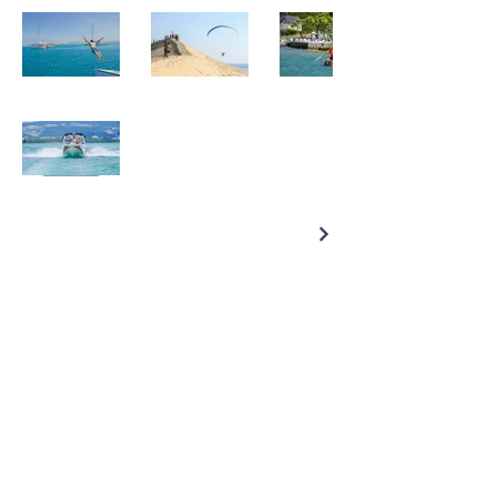
A propos
Vous souhaitez en savoir plus sur nos
offres ?
Envoyez nous toutes les
informations sur votre événement :
date, lieu, nombres d’invités,
animations, etc ...