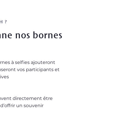
H ?
ne nos bornes
rnes à selfies ajouteront
eront vos participants et
vives
euvent directement être
’offrir un souvenir