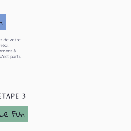
on
z de votre
medi.
uement à
’est parti.
ÉTAPE 3
Le Fun