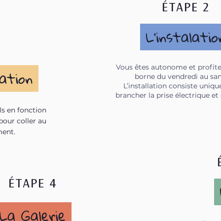
ÉTAPE 2
L'instalati
Vous êtes autonome et profite
sation
borne du vendredi au sa
L’installation consiste uniq
brancher la prise électrique et c
ls en fonction
 pour coller au
ment.
ÉTAPE 4
La Galerie