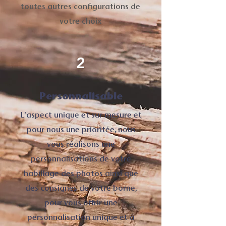
toutes autres configurations de
votre choix
2
Personnalisable
L'aspect unique et sur mesure et
pour nous une prioritée, nous
vous réalisons une
personnalisations de votre
habillage des photos ainsi que
des consignes de votre borne,
pour vous offrir une
personnalisation unique et à