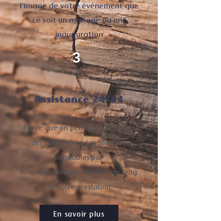
l'image de votre événement que
ce soit un mariage ou une
inauguration
3
Assistance 24/24
P
arce que on peut toujours avoir
des questions, nous sommes
joignables par
téléphone/sms/email tout au long
de votre prestation
En savoir plus